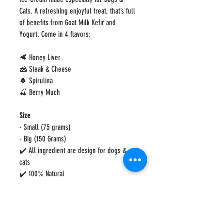
Cats. A refreshing enjoyful treat, that’s full
of benefits from Goat Milk Kefir and
Yogurt. Come in 4 flavors:
🥩
Honey Liver
🧀
Steak & Cheese
🍀
Spirulina
🍒
Berry Much
Size
- Small (75 grams)
- Big (150 Grams)
✔️
All ingredient are design for dogs &
cats
✔️
100% Natural
✔️
All Human Grade Ingredient
✔️
No Preservative
✔️
No Artificial colors or flavors