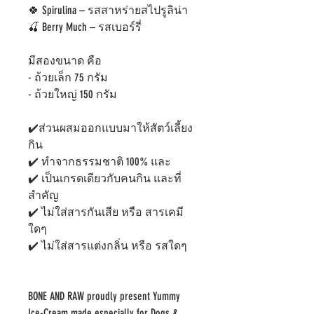
🍀
Spirulina –
รสสาหร่ายสไปรูลิน่า
🍒
Berry Much –
รสเบอร์รี่
มีสองขนาด คือ
-
ถ้วยเล็ก
75
กรัม
-
ถ้วยใหญ่
150
กรัม
✔️
ส่วนผสมออกแบบมาให้สัตว์เลี้ยง
กิน
✔️
ทำจากธรรมชาติ
100%
และ
✔️
เป็นเกรดเดียวกับคนกิน และที่
สำคัญ
✔️
ไม่ใส่สารกันเสีย หรือ สารเคมี
ใดๆ
✔️
ไม่ใส่สารแต่งกลิ่น หรือ รสใดๆ
BONE AND RAW proudly present Yummy
Ice-Cream made especially for Dogs &