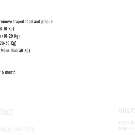
 remove traped food and plaque
(3-10 Kg)
s (10-20 Kg)
(20-30 Kg)
 (More than 30 Kg)
r 6 month
HOUR
TACT
OPEN D
8AM-8
 (66)66-109-0955