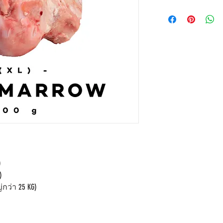
)
)
กว่า 25 KG)