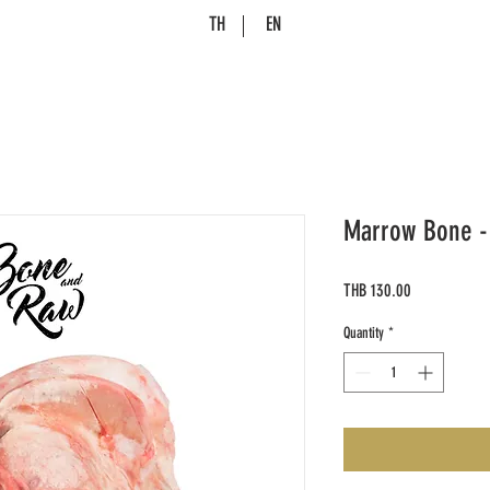
TH
EN
Marrow Bone - 
Price
THB 130.00
Quantity
*