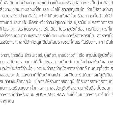
ีเป็นสิ่งที่ทุกคนต้องการ และไม่ว่าจะเป็นคนหรือสุนัขอาหารเป็นส่วนที่ส
ลังงาน, ซ่อมแซมส่วนที่สึกหรอ, เพื่อให้เราเจริญเติมโต, ช่วยให้ส่วนต่
ดอย่างใดอย่างหนึ่งไปจะทำให้เกิดโรคภัยไข้เจ็บหรืออาการเจ็บป่วยได้ง่
พที่ดี และคงไม่มีใครที่หวังว่าจะมีสุขภาพที่สมบูรณ์แข็งแรงจากการกิน
ให้กับร่างกายเราในระยะยาว เช่นเดียวกับเราสุนัขก็ต้องการกินอาหารที่เ
รื่องที่ธรรมดามาก เพราะว่าเราได้เคยชินกับการให้อาหารเม็ด อาหารเม
ชน์ต่างๆเหล่านี้ถ้าคิดดูให้ดีมันคือประโยชน์ที่คนเราได้รับต่างหาก มันไม
ป็นชิวาวา, โกวเด้น รีทรีฟเวอร์, บูลด๊อก, เกรย์ฮาวด์, หรือ สายพันธุ์สุนัข
ูแตกต่างกันอย่างมากแต่ดีเอ็นเอของพวกมันกลับแทบไม่ต่างอะไรกันเลย เช
ป่าเป็นสัตว์ล่าเนื้อ พวกมันดำรงชีวิตโดยการล่าสัตว์ กินดิบๆทั้งตัว รวม
ยื่อของพวกมัน และบางทีก็กินผักผลไม้ การให้กินบาร์ฟคือการให้สุนัขกิ
บสายพันธุ์ของสุนัข เพื่อที่จะให้ร่างกายของสุนัขได้รับสารอาหารตามท
นในการเตรียมเยอะ ทั้งการหาแหล่งวัตถุดิบที่สะอาดน่าเชื่อถือ ขั้นตอ
ียมอาหารที่ดีสำหรับสุนัข BONE AND RAW จึงได้พัฒนาอาหารบาร์ฟที่
ค้าทุกคน