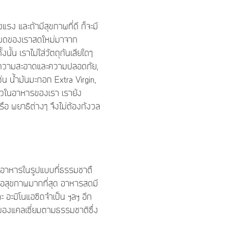
รง และถ้ามีสุขภาพที่ดี ก็จะมี
้งหมดของเราสดใหม่มาจาก
ั้น เราไม่ใส่วัตถุกันเสียใดๆ
าพ, ความสะอาดและความปลอดภัย,
น น้ำมันมะกอก Extra Virgin,
ู่แล้วในอาหารของเรา เรายัง
ือ พยาธิต่างๆ จึงไม่ต้องกังวล
รอาหารในรูปแบบที่ธรรมชาตื
ต่อสุขภาพมากที่สุด อาหารสดมี
ะ อะมิโนแอซิดจำเป็น ฯลฯ อีก
าของแคลเซี่ยมตามธรรมชาติซึ่ง