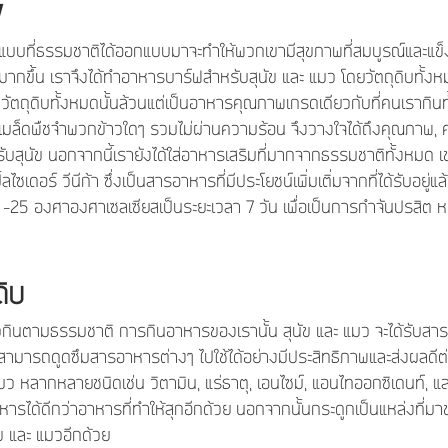
W
ในแบบที่ธรรมชาติได้ออกแบบมาจะทำให้พวกเขามีสุขภาพที่สมบูรณ์และแข็งแ
สุขมากขึ้น เราจึงได้ทำอาหารบาร์ฟสำหรับสุนัข และ แมว โดยวัตถุดิบทั
วัตถุดิบทั้งหมดนั้นล้วนแต่เป็นอาหารคุณภาพเกรดเดียวกับที่คนเรากินทั้งน
ง หรือเมล็ดพืชจำพวกข้าวใดๆ รวมไม่ผ่านความร้อน จึงวางใจได้ถึงคุณภ
สุนัข นอกจากนี้เรายังได้ใส่อาหารเสริมที่มากจากธรรมชาติทั้งหมด เช่
ลไซเดอร์ วีนีก้า ซึ่งเป็นสารอาหารที่มีประโยชน์เพิ่มเติ่มจากที่ได้รับอย
 -25 องศาองศาเซลเซียสเป็นระยะเวลา 7 วัน เพื่อเป็นการกำจันปรสิต หร
ิบ
วกินตามธรรมชาติ การกินอาหารของเรานั้น สุนัข และ แมว จะได้รับสา
ึงสามารถดูดซึมสารอาหารต่างๆ ไปใช้ได้อย่างมีประสิทธิภาพและส่งผลดี
มว หลากหลายชนิดเช่น วิตามิน, แร่ธาตุ, เอนไซม์, แอนไทออกซิเดนท์, แล
ารได้ดีกว่าอาหารที่ทำให้สุกอีกด้วย นอกจากนั้นกระดูกเป็นแหล่งที่ม
ข และ แมวอีกด้วย