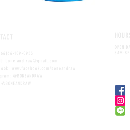
HOUR
TACT
OPEN D
8AM-8
 (66)66-109-0955
il:
bone.and.raw@gmail.com
book:
www.facebook.com/boneandraw
agram: @BONEANDRAW
: @BONEANDRAW