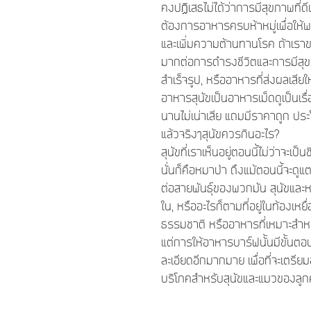
คงป
ฏิ
เสธไม่ได้ว่าการมีสุขภาพที่ด
ต้องการอาหารครบห้าหมู่เพื่อให้พ
และเพิ่มความต้านทานโรค ถ้าเราขา
มากต่อการดำรงชีวิตและการมีสุขภา
สำเร็จรูป, หรืออาหารที่ส่งผลเสีย
อาหารสุนัขเป็นอาหารเม็ดดูเป็นเ
นานไม่เน่าเสีย แถมมีราคาถูก ประโย
แล้วจริงๆสุนัขควรกินอะไร?
สุนัขที่เราเห็นอยู่ตอนนี้ไม่ว่าจะเ
นั่นก็คือหมาป่า ถึงแม้ตอนนี้จะด
ต่อสายพันธุ์ของพวกมัน สุนัขและหมา
ใน, หรืออะไรก็ตามที่อยู่ในท้องเห
ธรรมชาติ หรืออาหารที่เหมาะสำหรั
แต่การให้อาหารบาร์ฟนั้นมีขั้นตอ
ละเอียดอีกมากมาย เพื่อที่จะเตร
บริโภคสำหรับสุนัขและแมวของลูก